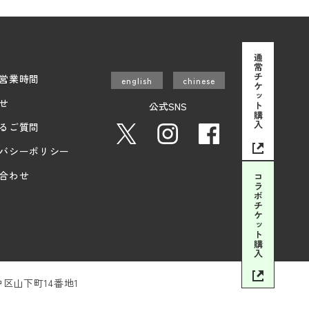
通常チケット
営業時間
english
chinese
せ
公式SNS
購入
るご質問
バシーポリシー
合わせ
コラボチケット
購入
市中区山下町14番地1