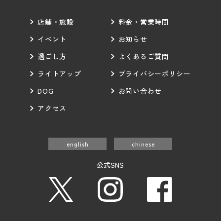
に提供するサービスに必要な名簿作成
・イベント開催の告知、各種優待・サービスの案内
店舗・施設
料金・営業時間
・お客様からのお問合せ及びご要望に対して回答また
イベント
お知らせ
は対応する目的
・アンケート回答の分析等、マーケティング活動とし
過ごし方
よくあるご質問
ての目的
上記の目的の範囲内で、必要に応じてお客様とご連絡
ライトアップ
プライバシーポリシー
を取らせていただく為に利用致します。
DOG
お問い合わせ
第三者への提供
お客様の個人情報は、裁判所、警察、またはそれらに
アクセス
準じた権限を持った機関から合法的な要請があった場
合は、これに応じて開示させて頂く場合があります。
english
chinese
個人情報の共同利用
当社は、親会社であるリスト株式会社及び下記、当施
公式SNS
設内の共同事業会社との間でお客様の個人情報（仮名
加工した場合も含む）、個人データを共同して利用致
します。
[共同して利用する者の範囲]
・リスト株式会社