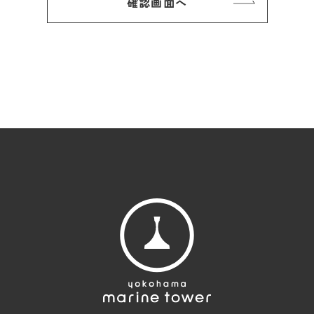
個人情報の安全対策
お客様の個人情報を安全に管理・運営するよう鋭意努
力しており、個人情報への外部からの不正なアクセ
ス、個人情報の紛失・毀損・破壊・改ざん・漏えい、
社外への不正な流出などへの危険防止に対する合理的
かつ適切な安全対策を行なっています。また個人情報
の取り扱いについて情報管理責任者の設置、アクセス
権者の特定等、個人情報の適切な管理に努めるととも
に、個人情報の取り扱いに関する社内規程を定め、個
人情報保護の重要性を理解・共有する為の社員教育・
研修会を開催し従業者への周知徹底を実施していま
す。なお、当社の個人情報の取り扱い及び安全管理に
関わる適切な処置について、適宜見直し改善致しま
す。
個人情報の利用目的
お客様の個人情報（仮名加工した場合も含む）は、以
下の目的に利用致します。
・当施設のサービス改善及び新サービスの開発等に役
立てる目的
・団体旅行の予約受付に伴う名簿作成、その他お客様