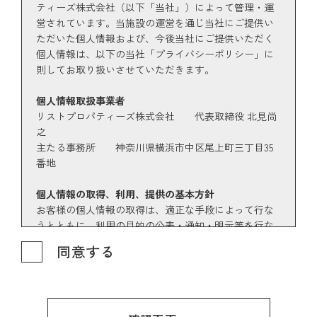
ティーズ株式会社（以下「当社」）によって管理・運
営されています。当施設の運営を通じ当社にご提供い
ただいた個人情報および、今後当社にご提供いただく
個人情報は、以下の当社「プライバシーポリシー」に
則してお取り扱いさせていただきます。
個人情報取扱事業者
リストプロパティーズ株式会社 代表取締役 北見尚
之
主たる事務所 神奈川県横浜市中区尾上町三丁目35
番地
個人情報の取得、利用、提供の基本方針
お客様の個人情報の取得は、適正な手段によって行な
うとともに、利用の目的の公表・通知・明示等を行な
い、ご本人の同意なく、利用目的の範囲を超えた個人
同意する
情報のお取り扱いは致しません。また、個人情報を第
三者に提供、開示等を行なう場合は、法令の定める手
続きに従って行ないます。