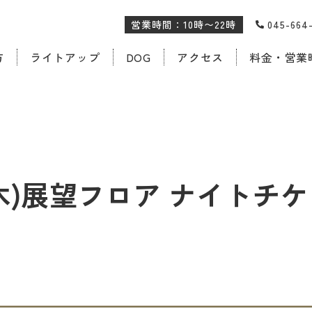
営業時間：10時〜22時
045-66
方
ライトアップ
DOG
アクセス
料金・営業
(木)展望フロア ナイト