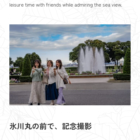
leisure time with friends while admiring the sea view.
氷川丸の前で、記念撮影