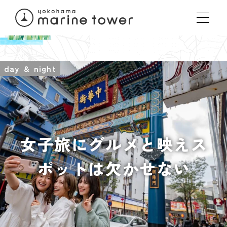
day
&
night
女子旅にグルメと映えス
ポットは欠かせない