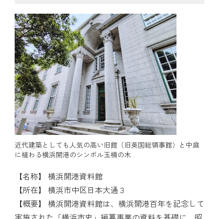
近代建築としても人気の高い旧館（旧英国総領事館）と中庭
に植わる横浜開港のシンボル玉楠の木
【名称】 横浜開港資料館
【所在】 横浜市中区日本大通３
【概要】 横浜開港資料館は、横浜開港百年を記念して
実施された「横浜市史」編纂事業の資料を基礎に、昭