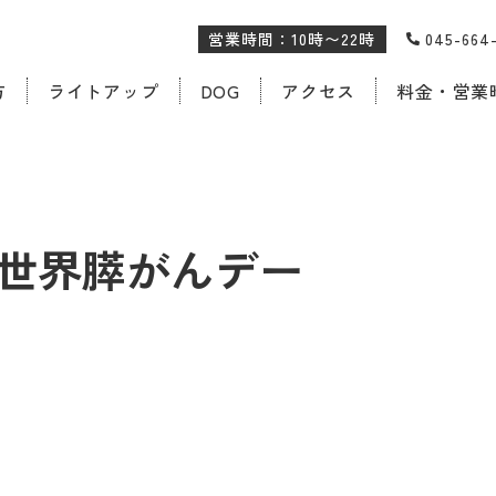
営業時間：10時〜22時
045-66
方
ライトアップ
DOG
アクセス
料金・営業
世界膵がんデー