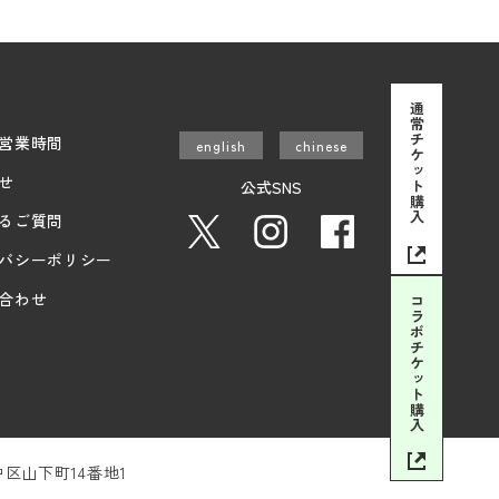
通常チケット
営業時間
english
chinese
せ
公式SNS
購入
るご質問
バシーポリシー
合わせ
コラボチケット
購入
市中区山下町14番地1