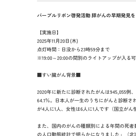
パープルリボン啓発活動 膵がんの早期発見
【実施日】
2025年11月20日(木)
点灯時間：日没から23時59分まで
※19:00～20:00の間別のライトアップが入
■すい臓がん背景■
2020年に新たに診断されたがんは945,055例
64.1％。日本人が一生のうちにがんと診断さ
が4人に1人、女性は6人に1人です（国立がん
また、国内のがんの種類別による年間の死者数
の人口動態統計で明らかになりました」（北海道