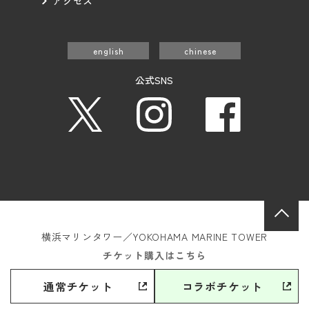
アクセス
english
chinese
公式SNS
横浜マリンタワー／YOKOHAMA MARINE TOWER
〒231-0023 神奈川県横浜市中区山下町14番地1
チケット購入はこちら
© Yokohama marine tower. All Right Reserved.
通常チケット
コラボチケット