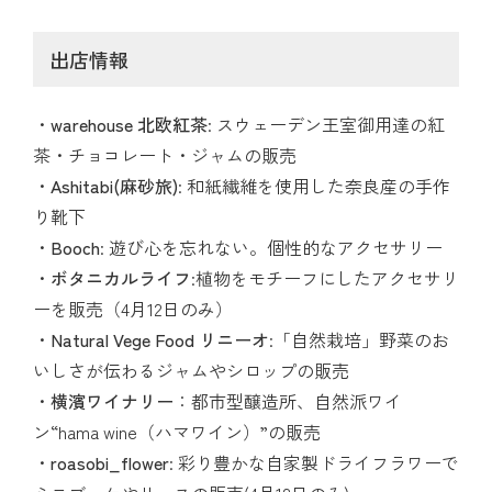
出店情報
warehouse 北欧紅茶
: スウェーデン王室御用達の紅
茶・チョコレート・ジャムの販売
Ashitabi(麻砂旅)
: 和紙繊維を使用した奈良産の手作
り靴下
Booch
: 遊び心を忘れない。個性的なアクセサリー
ボタニカルライフ
:植物をモチーフにしたアクセサリ
ーを販売（4月12日のみ）
Natural Vege Food リニーオ
:「自然栽培」野菜のお
いしさが伝わるジャムやシロップの販売
横濱ワイナリー
：都市型醸造所、自然派ワイ
ン“hama wine（ハマワイン）”の販売
roasobi_flower
: 彩り豊かな自家製ドライフラワーで