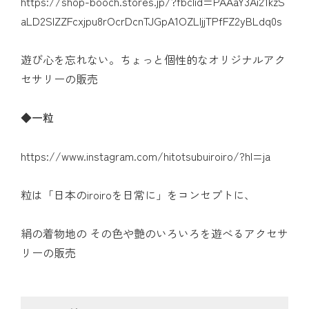
https://shop-booch.stores.jp/?fbclid=PAAaY3Ai21kzS
aLD2SIZZFcxjpu8rOcrDcnTJGpA1OZLljjTPfFZ2yBLdq0s
遊び心を忘れない。ちょっと個性的なオリジナルアク
セサリーの販売
◆
一粒
https://www.instagram.com/hitotsubuiroiro/?hl=ja
粒は「日本のiroiroを日常に」をコンセプトに、
絹の着物地の その色や艶のいろいろを遊べるアクセサ
リーの販売