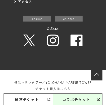
アクセス
english
chinese
公式SNS
横浜マリンタワー／YOKOHAMA MARINE TOWER
〒231-0023 神奈川県横浜市中区山下町14番地1
チケット購入はこちら
© Yokohama marine tower. All Right Reserved.
通常チケット
コラボチケット