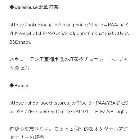
◆
warehouse 北欧紅茶
https://hokuokocha.jp/smartphone/?fbclid=PAAaaaiY
YLIY9wuwLZtcLFzMZQK6A4KJpqnfst6mKna4mX5CUyoN
B6i2zhadw
スウェーデン王室御用達の紅茶やチョコレート、ジャ
ムの販売
◆
Booch
https://shop-booch.stores.jp/?fbclid=PAAaY3Ai21kzS
aLD2SIZZFcxjpu8rOcrDcnTJGpA1OZLljjTPfFZ2yBLdq0s
遊び心を忘れない。ちょっと個性的なオリジナルアク
セサリーの販売