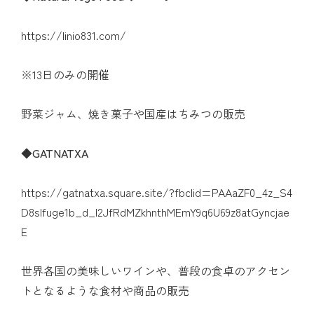
https://linio831.com/
※13日のみの開催
野菜ジャム、焼き菓子や国産はちみつの販売
◆
GATNATXA
https://gatnatxa.square.site/?fbclid=PAAaZF0_4z_S4
D8slfuge1b_d_I2JfRdMZkhnthMEmY9q6U69z8atGyncjae
E
世界各国の美味しいワインや、普段の食卓のアクセン
トとなるような食材や商品の販売